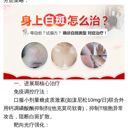
分层策略：
​一、进展期核心治疗​
​免疫调控疗法​：
口服小剂量糖皮质激素(如泼尼松10mg/日)联合外
用钙调磷酸酶抑制剂(他克莫司软膏)，抑制T细胞异常
攻击，阻断白斑扩散。
​靶向光疗强化​：