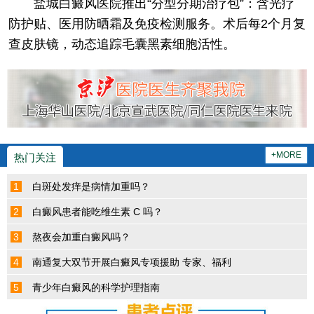
​盐城白癜风医院推出“分型分期治疗包”：含光疗
防护贴、医用防晒霜及免疫检测服务。术后每2个月复
查皮肤镜，动态追踪毛囊黑素细胞活性。
+MORE
热门关注
1
白斑处发痒是病情加重吗？
2
白癜风患者能吃维生素 C 吗？
3
熬夜会加重白癜风吗？
4
南通复大双节开展白癜风专项援助 专家、福利
5
​青少年白癜风的科学护理指南​