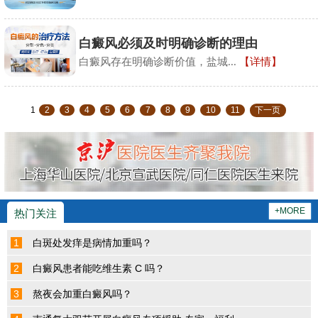
白癜风必须及时明确诊断的理由
白癜风存在明确诊断价值，​盐城...
【详情】
1
2
3
4
5
6
7
8
9
10
11
下一页
+MORE
热门关注
1
白斑处发痒是病情加重吗？
2
白癜风患者能吃维生素 C 吗？
3
熬夜会加重白癜风吗？