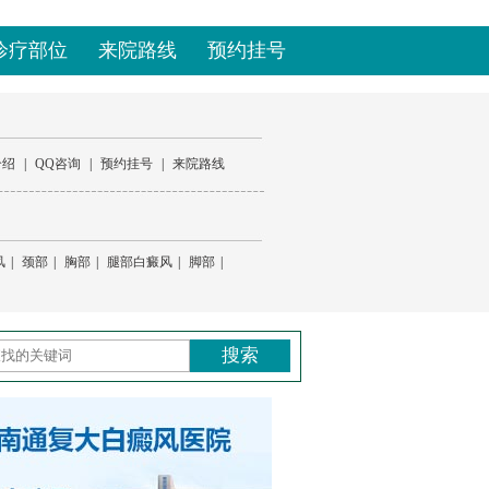
诊疗部位
来院路线
预约挂号
介绍
|
QQ咨询
|
预约挂号
|
来院路线
风
|
颈部
|
胸部
|
腿部白癜风
|
脚部
|