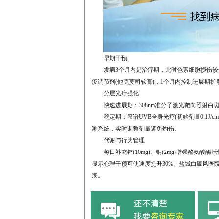
​早期干预​
发病3个月内是治疗期，此时色素细胞损伤较轻。
疫调节剂(他克莫司软膏)，1个月内控制进展期扩
​分层光疗强化​
​快速进展期​：308nm准分子激光靶向照射白
​稳定期​：窄谱UVB全身光疗(初始剂量0.1J/
测系统，实时调整剂量避免灼伤。
​代谢与行为管理​
每日补充锌(10mg)、铜(2mg)增强酪氨酸
显示心理干预可使速度提升30%。​盐城白癜风医
期。