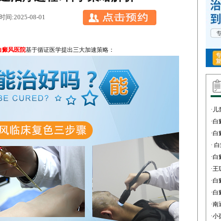
:2025-08-01
白癜风医院
基于循证医学提出三大加速策略：
·
儿
·
白
·
白
·
白
·
白
·
王
·
白
·
白
·
南
·
小