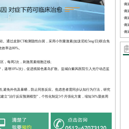
·
南
·
南
·
南
·
南
·
南
通过皮肤CT检测隐性白斑，采用小剂量激素(如泼尼松5mg/日)联合免
散效率达80%。
斑区，每周2次，刺激黑素细胞迁移;
cm²，递增10%/次)，促进残留色素岛扩散。​盐城白癜风医院引入光疗动态监
酶活性;避免外伤及暴晒，防止同形反应。焦虑患者需同步认知行为疗法，研究
院建立“治疗反应预测模型”，个性化制定3个月强化方案，缩短50%显效周