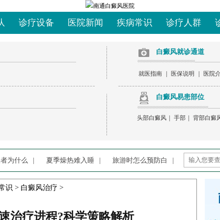
队
诊疗设备
医院新闻
疾病常识
诊疗人群
白癜风就诊通道
就医指南
|
医保说明
|
医院
白癜风易患部位
头部白癜风
|
手部
|
背部白癜
患者为什么
|
夏季燥热难入睡
|
旅游时怎么预防白
|
常识
>
白癜风治疗
>
速治疗进程?科学策略解析​