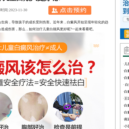
:2023-11-30
生病，导致孩子的成长受到伤害。近年来，白癜风开始呈现年轻化的趋
心造成伤害，那么，如何治疗儿童白颠风更好呢?一起来看看吧。
·
儿
·
白
·
白
·
白
·
白
·
王
·
白
·
白
·
南
·
小