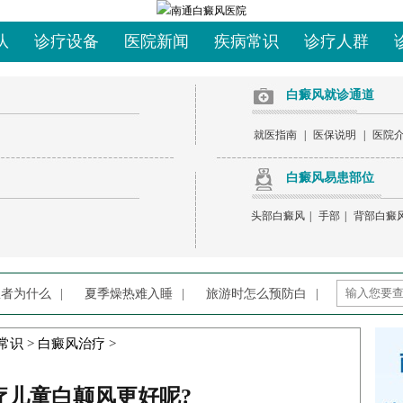
队
诊疗设备
医院新闻
疾病常识
诊疗人群
白癜风就诊通道
就医指南
|
医保说明
|
医院
白癜风易患部位
头部白癜风
|
手部
|
背部白癜
患者为什么
|
夏季燥热难入睡
|
旅游时怎么预防白
|
常识
>
白癜风治疗
>
疗儿童白颠风更好呢?