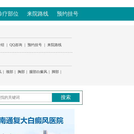
诊疗部位
来院路线
预约挂号
介绍
|
QQ咨询
|
预约挂号
|
来院路线
风
|
颈部
|
胸部
|
腿部白癜风
|
脚部
|